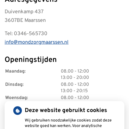
Duivenkamp 437
3607BE Maarssen
Tel: 0346-565730
info@mondzorgmaarssen.nl
Openingstijden
tot
Maandag:
08.00
- 12:00
tot
13:00
- 20:00
tot
Dinsdag:
08.00
- 12:00
tot
13:00
- 20:15
tot
Woensdag:
08.00
- 12:00
tot
13:00
- 20.15
Deze website gebruikt cookies
tot
Donderdag:
08.00
- 12:00
tot
13:00
- 17.00
Wij gebruiken noodzakelijke cookies zodat deze
tot
Vrijdag:
08.00
- 13:00
website goed kan werken. Voor analytische