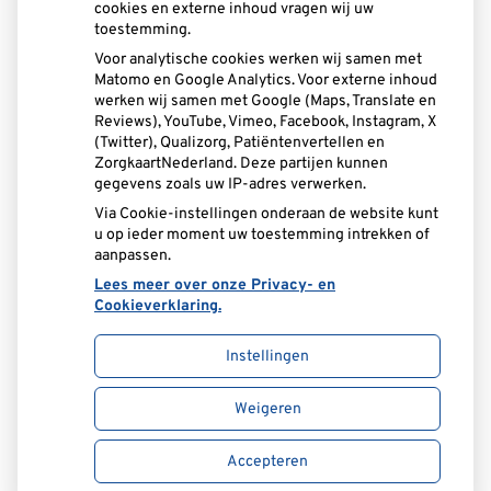
tot
14:00
- 17.00
cookies en externe inhoud vragen wij uw
toestemming.
Zaterdag:
9.00 - 17.00
Voor analytische cookies werken wij samen met
Matomo en Google Analytics. Voor externe inhoud
werken wij samen met Google (Maps, Translate en
Reviews), YouTube, Vimeo, Facebook, Instagram, X
(Twitter), Qualizorg, Patiëntenvertellen en
ZorgkaartNederland. Deze partijen kunnen
U heeft geen toestemming gegeven voor
gegevens zoals uw IP-adres verwerken.
externe inhoud
die nodig is om dit te
Via Cookie-instellingen onderaan de website kunt
zien.
u op ieder moment uw toestemming intrekken of
Cookie-instellingen wijzigen
aanpassen.
Lees meer over onze Privacy- en
Cookieverklaring.
Instellingen
Uw Zorg Online
|
Beheer
Weigeren
Privacy verklaring
|
Cookie-instellingen
|
Accepteren
Voorwaarden